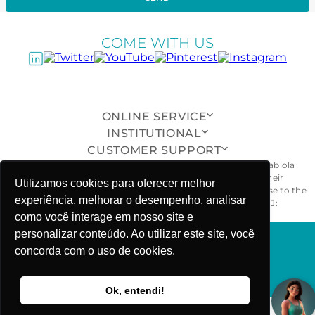
COME WITH US
ONLINE SERVICE
INSTITUTIONAL
CUSTOMER SUPPORT
All pieces, models, drawings, designs and shapes of the Fabiola
Molina® brand are exclusive and duly protected, and their
Utilizamos cookies para oferecer melhor
unauthorized reproduction, imitation or copying will give rise to the
experiência, melhorar o desempenho, analisar
civil and criminal penalties provided for by law. - CNPJ:
26.968.029/0001-55
como você interage em nosso site e
personalizar conteúdo. Ao utilizar este site, você
concorda com o uso de cookies.
FABIOLA MOLINA ©COPYRIGHT 2025
Ok, entendi!