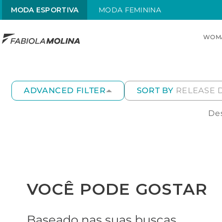
MODA ESPORTIVA
MODA FEMININA
WOM
TOP SEARCHES
1
.
maiô
ADVANCED FILTER
SORT BY
RELEASE 
2
.
sol
Des
3
.
alças x
4
.
maiô alças finas
5
.
sungas
6
.
trajes natação
VOCÊ PODE GOSTAR
Baseado nas suas buscas