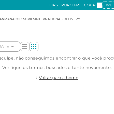
FIRST PURCHASE COUPON:
WE
AN
MAN
ACCESSORIES
INTERNATIONAL-DELIVERY
DATE
culpe, não conseguimos encontrar o que você proc
Verifique os termos buscados e tente novamente.
Voltar para a home