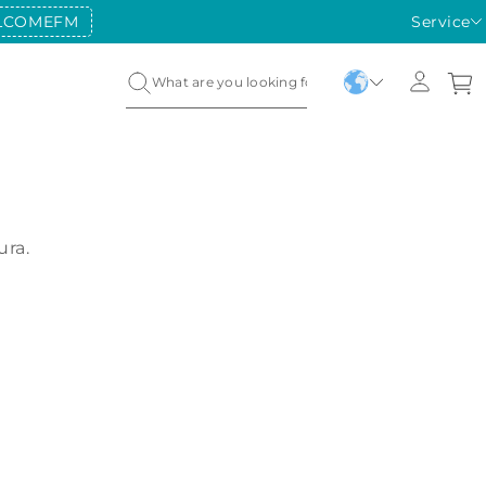
LCOMEFM
Service
ura.