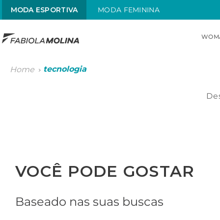
MODA ESPORTIVA
MODA FEMININA
WOM
TOP SEARCHES
tecnologia
1
.
maiô
2
.
top
Des
3
.
sol
4
.
alças x
5
.
street
VOCÊ PODE GOSTAR
6
.
maiô alças finas
Baseado nas suas buscas