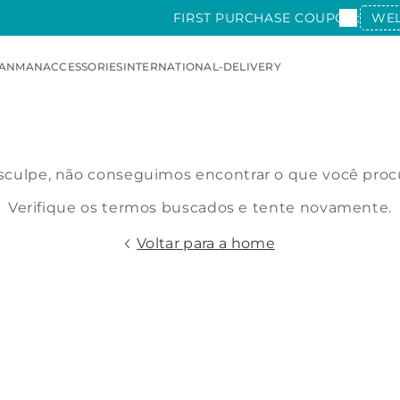
FIRST PURCHASE COUPON:
WE
AN
MAN
ACCESSORIES
INTERNATIONAL-DELIVERY
culpe, não conseguimos encontrar o que você proc
Verifique os termos buscados e tente novamente.
Voltar para a home