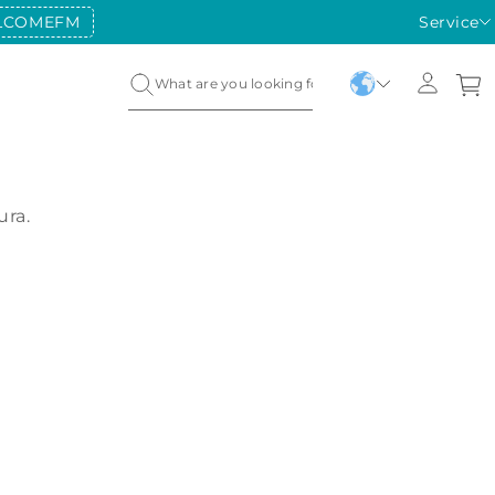
LCOMEFM
Service
ura.