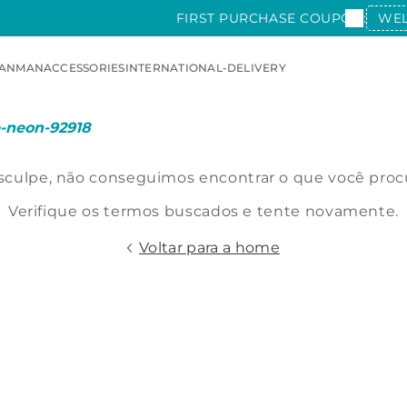
FIRST PURCHASE COUPON:
WE
AN
MAN
ACCESSORIES
INTERNATIONAL-DELIVERY
e-neon-92918
culpe, não conseguimos encontrar o que você proc
Verifique os termos buscados e tente novamente.
Voltar para a home