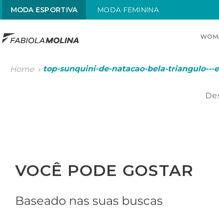
MODA ESPORTIVA
MODA FEMININA
WOM
TOP SEARCHES
top-sunquini-de-natacao-bela-triangulo---
1
.
sunquini
2
.
menstrual
Des
3
.
traje
4
.
traje infantil
5
.
radiante
VOCÊ PODE GOSTAR
6
.
chamas
Baseado nas suas buscas