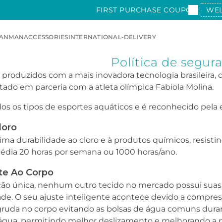
FIRST PURCHASE COUPON:
WE
AN
MAN
ACCESSORIES
INTERNATIONAL-DELIVERY
Política de segur
 produzidos com a mais inovadora tecnologia brasileira, o
tado em parceria com a atleta olímpica Fabiola Molina.
dos os tipos de esportes aquáticos e é reconhecido pela 
loro
ima durabilidade ao cloro e à produtos químicos, resistind
dia 20 horas por semana ou 1000 horas/ano.
nte Ao Corpo
 única, nenhum outro tecido no mercado possui suas ca
dade. O seu ajuste inteligente acontece devido a compress
uda no corpo evitando as bolsas de água comuns durante
a água, permitindo melhor deslizamento e melhorando a 