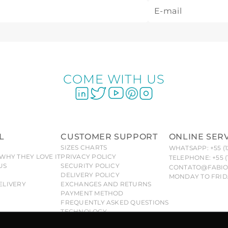
COME WITH US
L
CUSTOMER SUPPORT
ONLINE SER
SIZES CHARTS
WHATSAPP: +55 (1
WHY THEY LOVE IT
PRIVACY POLICY
TELEPHONE: +55 (
US
SECURITY POLICY
CONTATO@FABIO
DELIVERY POLICY
MONDAY TO FRIDA
ELIVERY
EXCHANGES AND RETURNS
PAYMENT METHOD
FREQUENTLY ASKED QUESTIONS
TECHNOLOGY
 Fabiola Molina® brand are exclusive and duly protected, a