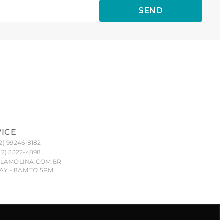
SEND
VICE
2) 99246-8182
12) 3322-4898
LAMOLINA.COM.BR
Y - 8AM TO 5PM
nd their unauthorized reproduction, imitation or copying