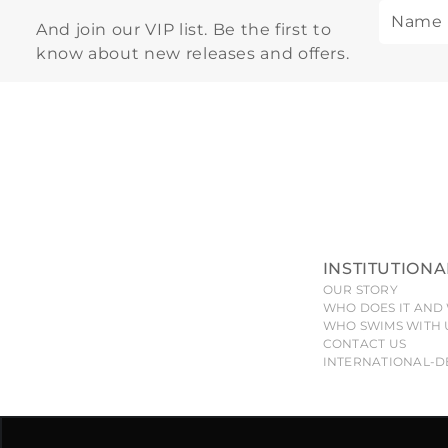
And join our VIP list. Be the first to
know about new releases and offers.
INSTITUTIONA
OUR STORY
WHO DOES IT AND 
WHO SWIMS WITH 
CONTACT US
INTERNATIONAL-D
All pieces, models, drawings, designs and shapes of the