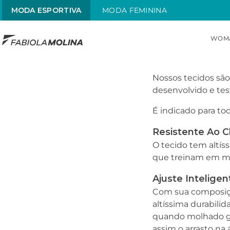
MODA ESPORTIVA
MODA FEMININA
WOM
TOP SEARCHES
Nossos tecidos são
1
.
maiô
desenvolvido e tes
2
.
top
É indicado para to
3
.
sol
Resistente Ao C
4
.
alças x
O tecido tem altíss
que treinam em mé
5
.
street
Ajuste Intelige
6
.
maiô alças finas
Com sua composição
altíssima durabili
quando molhado gr
assim o arrasto n